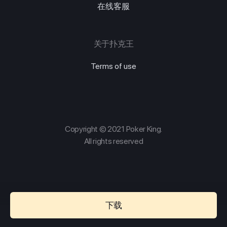
在线客服
关于扑克王
Terms of use
Copyright © 2021 Poker King.
All rights reserved
下载