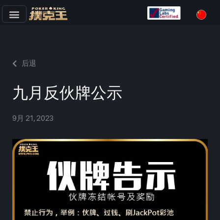
跳
至
正
文
后退
九月反伙牌公示
9月 21, 2023