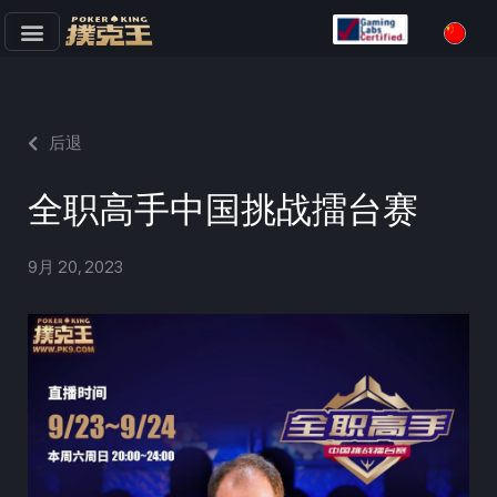
跳
至
正
文
后退
全职高手中国挑战擂台赛
9月 20, 2023