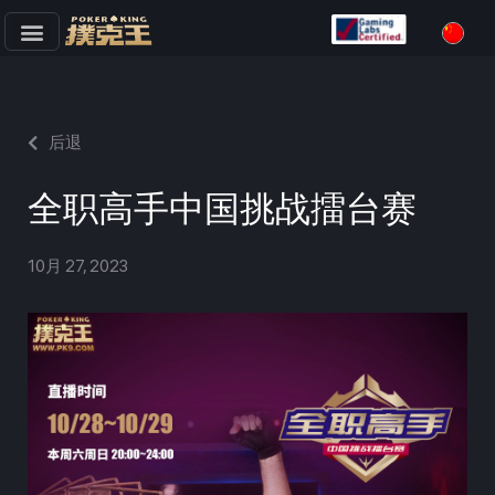
跳
至
正
文
后退
全职高手中国挑战擂台赛
10月 27, 2023