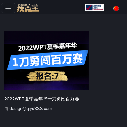
跳
至
正
文
2022WPT夏季嘉年华一刀勇闯百万赛
design@qiyu888.com
由