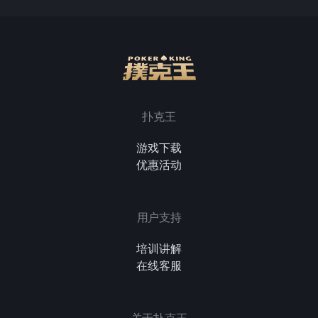
扑克王
游戏下载
优惠活动
用户支持
培训讲解
在线客服