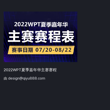
2022WPT夏季嘉年华主赛赛程
design@qiyu888.com
由