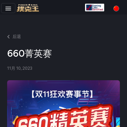
跳
至
正
文
后退
660菁英赛
11月 10, 2023