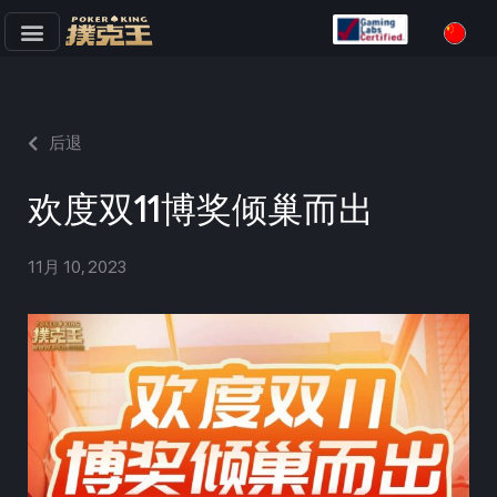
跳
至
正
文
后退
欢度双11博奖倾巢而出
11月 10, 2023