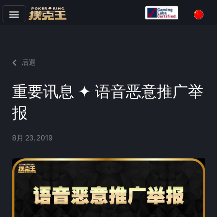
跳
至
正
文
后退
重要讯息 ✦ 语音恶意推广举
报
8月 23, 2019